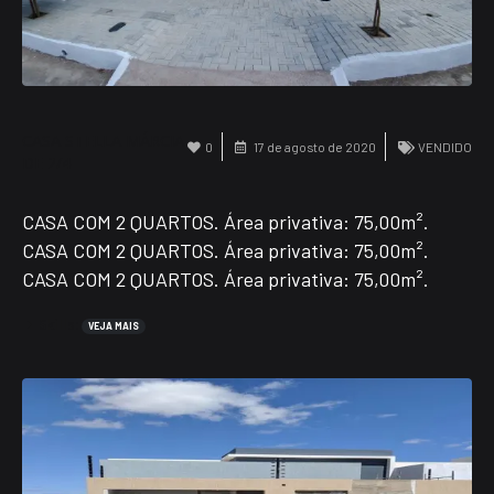
CASA STELLA MÁRCIA
0
17 de agosto de 2020
VENDIDO
DE 2/4
CASA COM 2 QUARTOS. Área privativa: 75,00m².
CASA COM 2 QUARTOS. Área privativa: 75,00m².
CASA COM 2 QUARTOS. Área privativa: 75,00m².
Skills:
VEJA MAIS